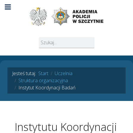
Jesteś tutaj:
Start
Uczelnia
Struktura organizacyjna
Instytut Koordynacji Badań
Instytutu Koordynacji