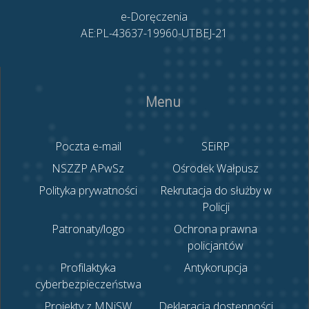
e-Doręczenia
AE:PL-43637-19960-UTBEJ-21
Menu
Poczta e-mail
SEiRP
NSZZP APwSz
Ośrodek Wałpusz
Polityka prywatności
Rekrutacja do służby w
Policji
Patronaty/logo
Ochrona prawna
policjantów
Profilaktyka
Antykorupcja
cyberbezpieczeństwa
Projekty z MNiSW
Deklaracja dostępności