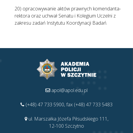
20) opracowywanie aktów prawnych komendanta-
rektora oraz uchwał Senatu i Kolegium Uczelni z
zakresu zadań Instytutu Koordynacji Badań.
apol@apol.edu.pl
(+48) 47 733 5900
, fax (+48) 47 733 5483
ul. Marszałka Józefa Piłsudskiego 111,
12-100 Szczytno